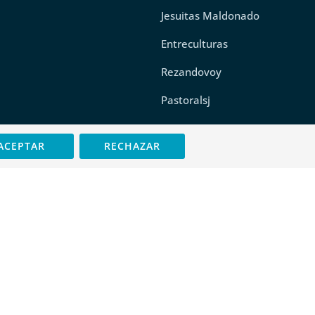
Jesuitas Maldonado
Entreculturas
Rezandovoy
Pastoralsj
CVX
ACEPTAR
RECHAZAR
Comunidad Cristina
Nuestra Sra. del
Recuerdo
Uso del móvil
Política de privacidad
Política de cookies