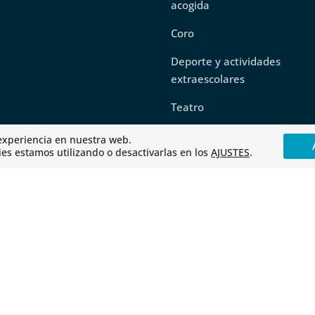
acogida
Coro
Deporte y actividades
extraescolares
Teatro
 experiencia en nuestra web.
s estamos utilizando o desactivarlas en los
AJUSTES
.
Aviso legal